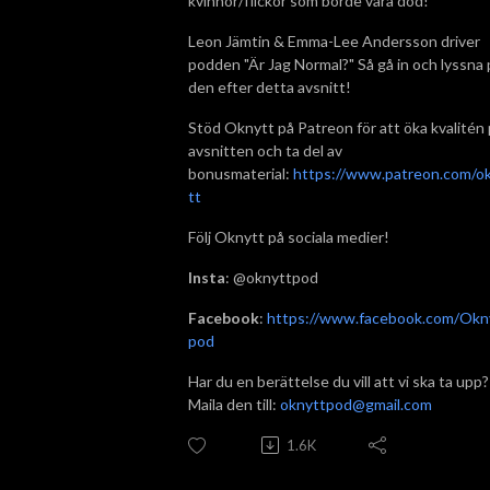
kvinnor/flickor som borde vara död!
Leon Jämtin & Emma-Lee Andersson driver
podden "Är Jag Normal?" Så gå in och lyssna 
den efter detta avsnitt!
Stöd Oknytt på Patreon för att öka kvalitén
avsnitten och ta del av
bonusmaterial:
https://www.patreon.com/o
tt
Följ Oknytt på sociala medier!
Insta
: @oknyttpod
Facebook
:
https://www.facebook.com/Okn
pod
Har du en berättelse du vill att vi ska ta upp?
Maila den till:
oknyttpod@gmail.com
1.6K