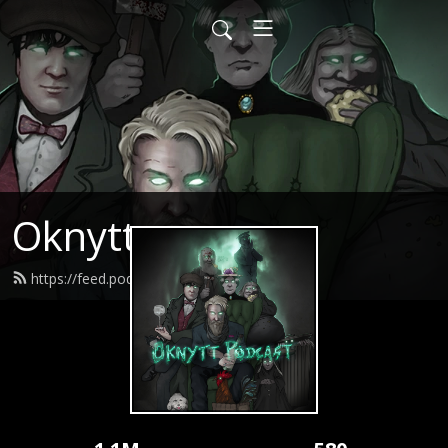
Oknytt
https://feed.podbean.com/oknytt/feed.xml