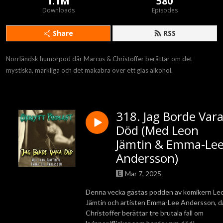
1.1M
580
Downloads
Episodes
Share
RSS
Norrländsk humorpod där Marcus & Christoffer berättar om det 
mystiska, märkliga och det makabra över ett glas alkohol.
318. Jag Borde Var
Död (Med Leon
Jämtin & Emma-Le
Andersson)
Mar 7, 2025
Denna vecka gästas podden av komikern Le
Jämtin och artisten Emma-Lee Andersson, d
Christoffer berättar tre brutala fall om