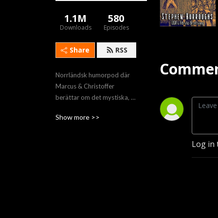
1.1M
580
Downloads
Episodes
Share
RSS
Commen
Norrländsk humorpod där 
Marcus & Christoffer 
berättar om det mystiska, 
märkliga och det makabra 
Show more >>
över ett glas alkohol.
Log in 