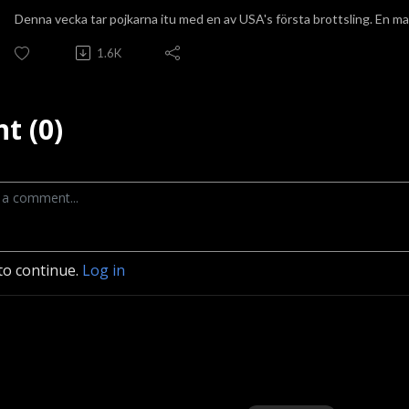
Denna vecka tar pojkarna itu med en av USA's första brottsling. En man
1.6K
t (0)
to continue.
Log in