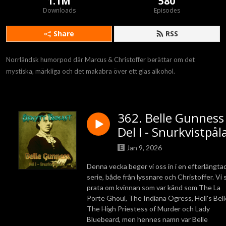
1.1M
580
Downloads
Episodes
Share
RSS
Norrländsk humorpod där Marcus & Christoffer berättar om det 
mystiska, märkliga och det makabra över ett glas alkohol.
362. Belle Gunness
Del I - Snurkvistpål
Jan 9, 2026
Denna vecka beger vi oss in i en efterlängta
serie, både från lyssnare och Christoffer. Vi 
prata om kvinnan som var känd som The
La
Porte Ghoul, The Indiana Ogress, Hell's Bell
The High Priestess of Murder och Lady
Bluebeard, men hennes namn var Belle