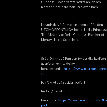
Gunness! USA's värsta svarta änkor och
mördade inte bara män utan även barn.
Huvudsaklig information kommer från den
UTOMORDENTLIGA boken Hell's Princess:
The Mystery of Belle Gunness, Butcher of
Men av Harold Schechter.
Stöd Oknytt på Patreon för att öka kvalitén
avsnitten och ta del av
bonusmaterial:
https://www.patreon.com/o
tt
Följ Oknytt på sociala medier!
Insta
: @oknyttpod
Facebook
:
https://www.facebook.com/Okn
pod