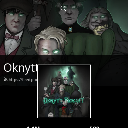
Oknytt
https://feed.podbean.com/oknytt/feed.xml