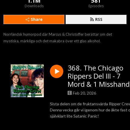
1.1M
581
Downloads
Episodes
Share
RSS
Norrländsk humorpod där Marcus & Christoffer berättar om det 
mystiska, märkliga och det makabra över ett glas alkohol.
368. The Chicago
Rippers Del III - 7
Mord & 1 Misshand
Feb 20, 2026
Sista delen om de fruktansvärda Ripper Cre
Denna vecka går vi igenom hur de åkte fast 
självklart lite Satanic Panic!