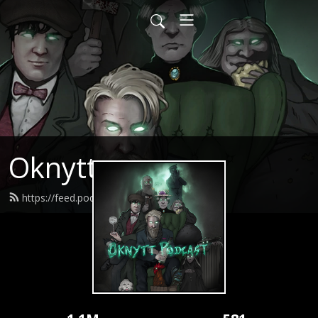
Oknytt
https://feed.podbean.com/oknytt/feed.xml