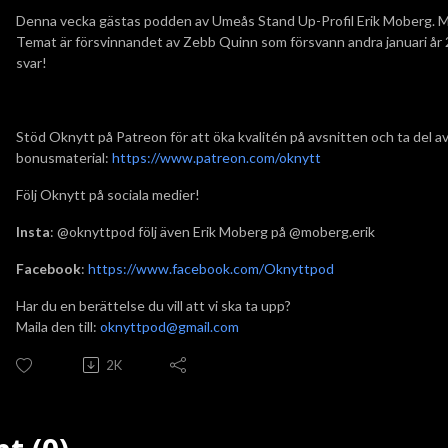
Denna vecka gästas podden av Umeås Stand Up-Profil Erik Moberg. M
Temat är försvinnandet av Zebb Quinn som försvann andra januari år 
svar!
Stöd Oknytt på Patreon för att öka kvalitén på avsnitten och ta del a
bonusmaterial:
https://www.patreon.com/oknytt
Följ Oknytt på sociala medier!
Insta
: @oknyttpod följ även Erik Moberg på @moberg.erik
Facebook
:
https://www.facebook.com/Oknyttpod
Har du en berättelse du vill att vi ska ta upp?
Maila den till:
oknyttpod@gmail.com
2K