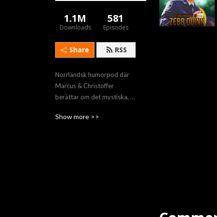
1.1M
581
Downloads
Episodes
Share
RSS
Norrländsk humorpod där 
Marcus & Christoffer 
berättar om det mystiska, 
märkliga och det makabra 
Show more >>
över ett glas alkohol.