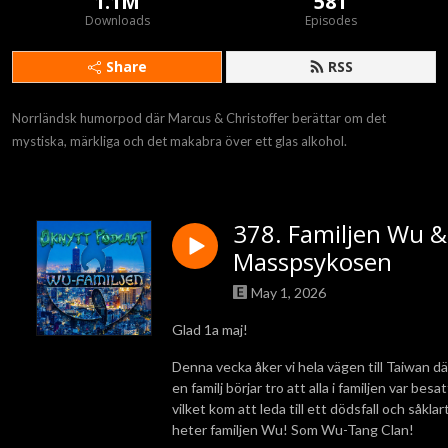
1.1M
581
Downloads
Episodes
Share
RSS
Norrländsk humorpod där Marcus & Christoffer berättar om det 
mystiska, märkliga och det makabra över ett glas alkohol.
378. Familjen Wu &
Masspsykosen
May 1, 2026
Glad 1a maj!
Denna vecka åker vi hela vägen till Taiwan dä
en familj börjar tro att alla i familjen var besat
vilket kom att leda till ett dödsfall och såklar
heter familjen Wu! Som Wu-Tang Clan!