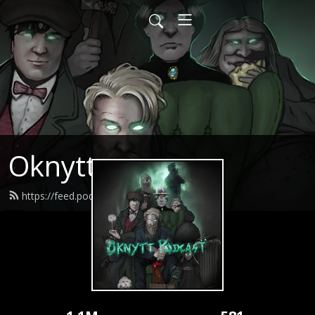
Oknytt
https://feed.podbean.com/oknytt/feed.xml