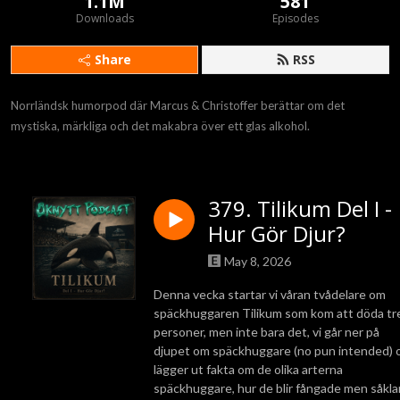
1.1M
581
Downloads
Episodes
Share
RSS
Norrländsk humorpod där Marcus & Christoffer berättar om det 
mystiska, märkliga och det makabra över ett glas alkohol.
379. Tilikum Del I -
Hur Gör Djur?
May 8, 2026
Denna vecka startar vi våran tvådelare om
späckhuggaren Tilikum som kom att döda tr
personer, men inte bara det, vi går ner på
djupet om späckhuggare (no pun intended) 
lägger ut fakta om de olika arterna
späckhuggare, hur de blir fångade men såkla