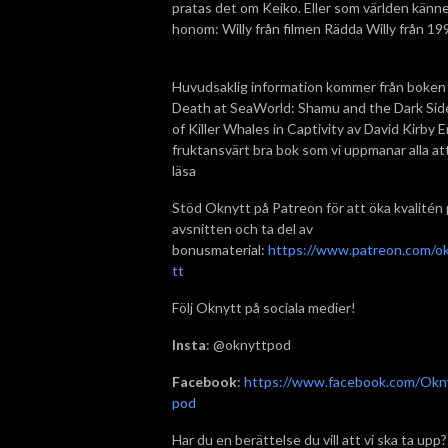
pratas det om Keiko. Eller som världen känn
honom: Willy från filmen Rädda Willy från 19
Huvudsaklig information kommer från boken
Death at SeaWorld: Shamu and the Dark Sid
of Killer Whales in Captivity av David Kirby E
fruktansvärt bra bok som vi uppmanar alla at
läsa
Stöd Oknytt på Patreon för att öka kvalitén
avsnitten och ta del av
bonusmaterial:
https://www.patreon.com/o
tt
Följ Oknytt på sociala medier!
Insta
: @oknyttpod
Facebook
:
https://www.facebook.com/Okn
pod
Har du en berättelse du vill att vi ska ta upp?