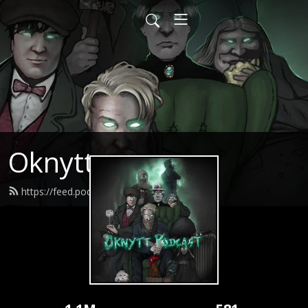
Oknytt
https://feed.podbean.com/oknytt/feed.xml